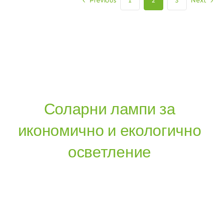
Previous
Next
1
2
3
Соларни лампи за
икономично и екологично
осветление
Без Разходи