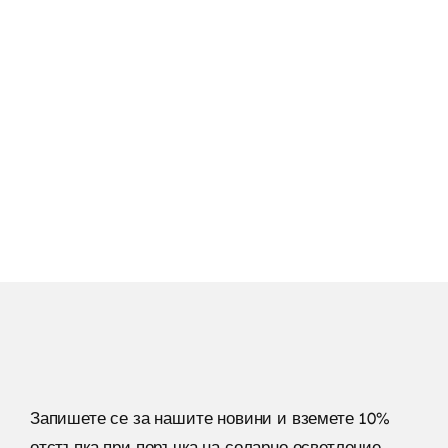
паркинг или тераса. Поръчайте сега с бърза
доставка в цяла България!
Към Соларните Лампи
Запишете се за нашите новини и вземете 10%
отстъпка при поръчка на соларно осветление