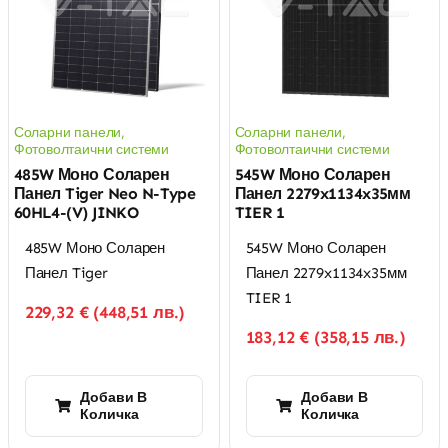
Соларни панели
,
Соларни панели
,
Фотоволтаични системи
Фотоволтаични системи
485W Моно Соларен
545W Моно Соларен
Панел Tiger Neo N-Type
Панел 2279x1134x35мм
60HL4-(V) JINKO
TIER 1
485W Моно Соларен
545W Моно Соларен
Панел Tiger
Панел 2279x1134x35мм
TIER 1
229,32
€
(
448,51
лв.
)
183,12
€
(
358,15
лв.
)
Добави В
Добави В
Количка
Количка