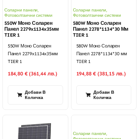
Соларни панели
,
Соларни панели
,
Фотоволтаични системи
Фотоволтаични системи
550W Моно Соларен
580W Моно Соларен
Панел 2279x1134x35мм
Панел 2278*1134*30 Мм
TIER 1
TIER 1
550W Моно Соларен
580W Моно Соларен
Панел 2279x1134x35мм
Панел 2278*1134*30 мм
TIER 1
TIER 1
184,80
€
(
361,44
лв.
)
194,88
€
(
381,15
лв.
)
Добави В
Добави В
Количка
Количка
Соларни панели
,
Фотоволтаични системи