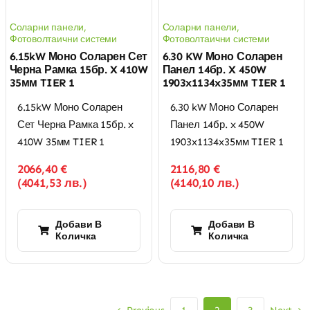
Соларни панели
,
Соларни панели
,
Фотоволтаични системи
Фотоволтаични системи
6.15kW Моно Соларен Сет
6.30 KW Моно Соларен
Черна Рамка 15бр. X 410W
Панел 14бр. X 450W
35мм TIER 1
1903x1134x35мм TIER 1
6.15kW Моно Соларен
6.30 kW Моно Соларен
Сет Черна Рамка 15бр. x
Панел 14бр. x 450W
410W 35мм TIER 1
1903x1134x35мм TIER 1
2066,40
€
2116,80
€
(
4041,53
лв.
)
(
4140,10
лв.
)
Добави В
Добави В
Количка
Количка