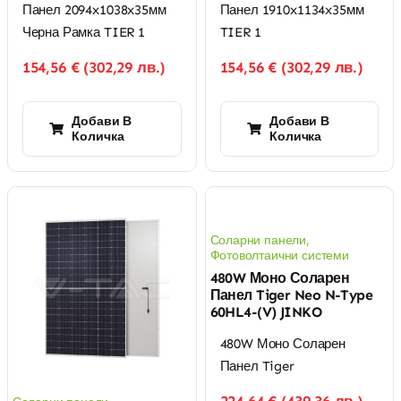
Панел 2094x1038x35мм
Панел 1910x1134x35мм
Черна Рамка TIER 1
TIER 1
154,56
€
(
302,29
лв.
)
154,56
€
(
302,29
лв.
)
Добави В
Добави В
Количка
Количка
Соларни панели
,
Фотоволтаични системи
480W Моно Соларен
Панел Tiger Neo N-Type
60HL4-(V) JINKO
480W Моно Соларен
Панел Tiger