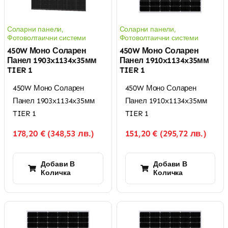
Соларни панели
,
Соларни панели
,
Фотоволтаични системи
Фотоволтаични системи
450W Моно Соларен
450W Моно Соларен
Панел 1903x1134x35мм
Панел 1910x1134x35мм
TIER 1
TIER 1
450W Моно Соларен
450W Моно Соларен
Панел 1903x1134x35мм
Панел 1910x1134x35мм
TIER 1
TIER 1
178,20
€
(
348,53
лв.
)
151,20
€
(
295,72
лв.
)
Добави В
Добави В
Количка
Количка