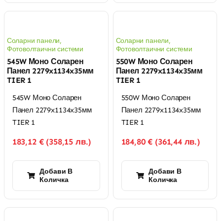
Соларни панели
,
Соларни панели
,
Фотоволтаични системи
Фотоволтаични системи
545W Моно Соларен
550W Моно Соларен
Панел 2279x1134x35мм
Панел 2279x1134x35мм
TIER 1
TIER 1
545W Моно Соларен
550W Моно Соларен
Панел 2279x1134x35мм
Панел 2279x1134x35мм
TIER 1
TIER 1
183,12
€
(
358,15
лв.
)
184,80
€
(
361,44
лв.
)
Добави В
Добави В
Количка
Количка