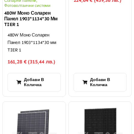
224,64
€
(
439,36
лв.
)
Соларни панели
,
Фотоволтаични системи
480W Моно Соларен
Панел 1903*1134*30 Мм
TIER 1
480W Моно Соларен
Панел 1903*1134*30 мм
TIER 1
161,28
€
(
315,44
лв.
)
Добави В
Добави В
Количка
Количка