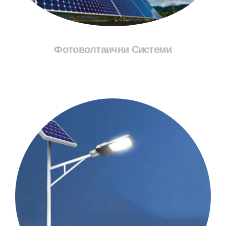
Фотоволтаични Системи
Разгледай Соларите