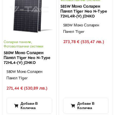
585W Моно Соларен
Панел Tiger Neo N-Type
72HL4R-(V) JINKO
580W Моно Соларен
Панел Tiger
273,78
€
(
535,47
лв.
)
Соларни панели
,
Фотоволтаични системи
580W Моно Соларен
Панел Tiger Neo N-Type
72HL4-(V) JINKO
580W Моно Соларен
Панел Tiger
271,44
€
(
530,89
лв.
)
Добави В
Добави В
Количка
Количка