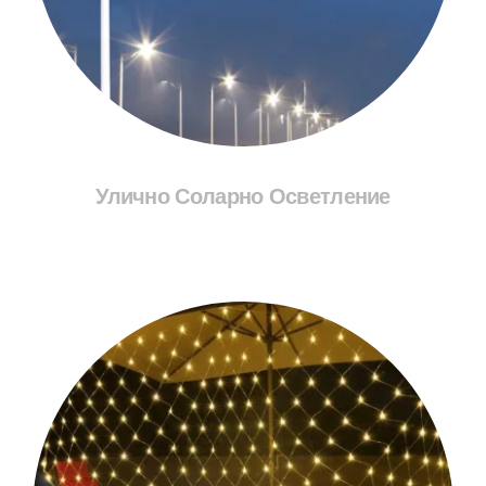
Улично Соларно Осветление
Разгледай Соларите