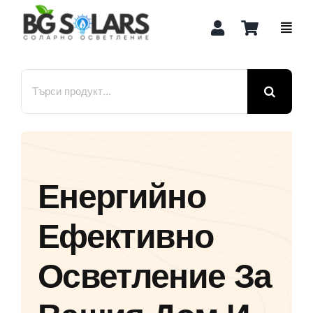
Skip
to
content
Search
for:
Енергийно
Ефективно
Осветление За