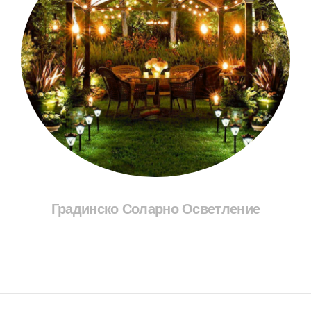
Градинско Соларно Осветление
Разгледай Соларите