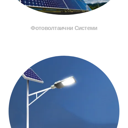
Фотоволтаични Системи
Разгледай Соларите