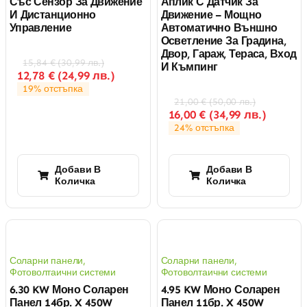
Със Сензор За Движение
Аплик С Датчик За
И Дистанционно
Движение – Мощно
Управление
Автоматично Външно
Осветление За Градина,
Двор, Гараж, Тераса, Вход
15,84
€
(
30,99
лв.
)
И Къмпинг
12,78
€
(
24,99
лв.
)
19% отстъпка
21,00
€
(
50,00
лв.
)
16,00
€
(
34,99
лв.
)
24% отстъпка
Добави В
Добави В
Количка
Количка
Соларни панели
,
Соларни панели
,
Фотоволтаични системи
Фотоволтаични системи
6.30 KW Моно Соларен
4.95 KW Моно Соларен
Панел 14бр. X 450W
Панел 11бр. X 450W