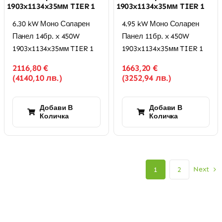
1903x1134x35мм TIER 1
1903x1134x35мм TIER 1
6.30 kW Моно Соларен
4.95 kW Моно Соларен
Панел 14бр. x 450W
Панел 11бр. x 450W
1903x1134x35мм TIER 1
1903x1134x35мм TIER 1
2116,80
€
1663,20
€
(
4140,10
лв.
)
(
3252,94
лв.
)
Добави В
Добави В
Количка
Количка
Next
1
2