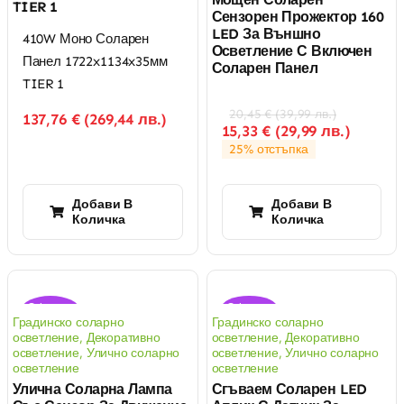
TIER 1
Сензорен Прожектор 160
LED За Външно
410W Моно Соларен
Осветление С Включен
Панел 1722x1134x35мм
Соларен Панел
TIER 1
20,45
€
(
39,99
лв.
)
137,76
€
(
269,44
лв.
)
15,33
€
(
29,99
лв.
)
25% отстъпка
Добави В
Добави В
Количка
Количка
Оферта!
Оферта!
Градинско соларно
Градинско соларно
осветление
,
Декоративно
осветление
,
Декоративно
осветление
,
Улично соларно
осветление
,
Улично соларно
осветление
осветление
Улична Соларна Лампа
Сгъваем Соларен LED