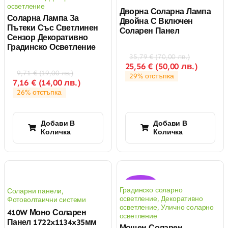
осветление
Дворна Соларна Лампа
Соларна Лампа За
Двойна С Включен
Пътеки Със Светлинен
Соларен Панел
Сензор Декоративно
Градинско Осветление
35,79
€
(
70,00
лв.
)
25,56
€
(
50,00
лв.
)
9,71
€
(
19,00
лв.
)
29% отстъпка
7,16
€
(
14,00
лв.
)
26% отстъпка
Добави В
Добави В
Количка
Количка
Оферта!
Градинско соларно
Соларни панели
,
осветление
,
Декоративно
Фотоволтаични системи
осветление
,
Улично соларно
410W Моно Соларен
осветление
Панел 1722x1134x35мм
Мощен Соларен