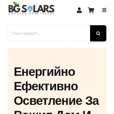
Skip
to
content
Search
for:
Енергийно
Ефективно
Осветление За