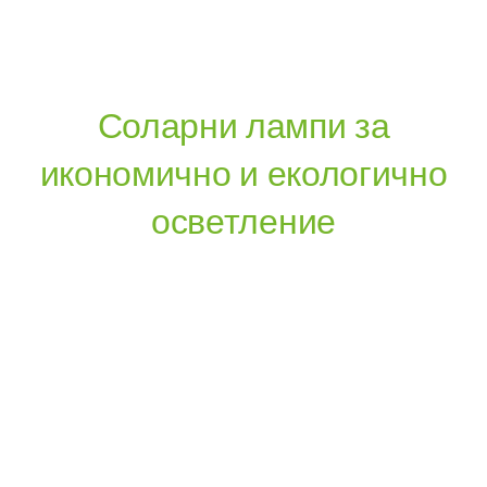
Соларни лампи за
икономично и екологично
осветление
Без Разходи
За
Електричество