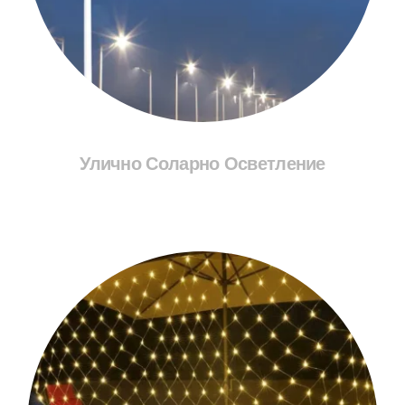
Улично Соларно Осветление
Разгледай Соларите