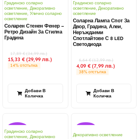
Градинско соларно
Градинско соларно
осветление
,
Декоративно
осветление
,
Декоративно
осветление
,
Улично соларно
осветление
осветление
Соларна Лампа Спот За
Соларен Стенен Фенер –
Двор, Градина, Алеи,
Ретро Дизайн За Стилна
Неръждаеми
Градина
Спотлайтове С 8 LED
Светодиода
17,89
€
(
34,99
лв.
)
15,33
€
(
29,99
лв.
)
6,64
€
(
12,99
лв.
)
4,09
€
(
7,99
лв.
)
14% отстъпка
38% отстъпка
Добави В
Добави В
Количка
Количка
Оферта!
Оферта!
Градинско соларно
Декоративно осветление
осветление
,
Декоративно