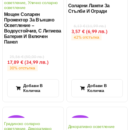
осветление
,
Улично соларно
Соларни Лампи За
осветление
Стълби И Огради
Мощен Соларен
Прожектор За Външно
Осветление –
6,13
€
(
11,99
лв.
)
Водоустойчив, С Литиева
3,57
€
(
6,99
лв.
)
Батерия И Включен
42% отстъпка
Панел
25,56
€
(
50,00
лв.
)
17,89
€
(
34,99
лв.
)
30% отстъпка
Добави В
Добави В
Количка
Количка
Оферта!
Оферта!
Градинско соларно
Декоративно осветление
осветление
,
Декоративно