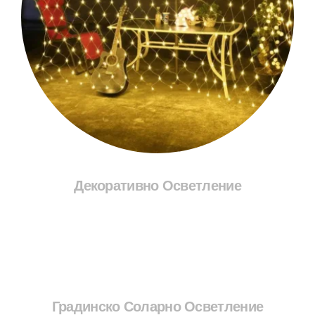
Декоративно Осветление
Разгледай Соларите
Градинско Соларно Осветление