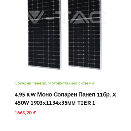
Соларни панели
,
Фотоволтаични системи
4.95 KW Моно Соларен Панел 11бр. X
450W 1903x1134x35мм TIER 1
1663,20
€