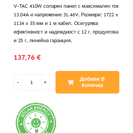
V-TAC 410W соларен панел с максимален ток
13.04A и напрежение 31.46V. Размери: 1722 x
1134 x 35 мм и 1 м кабел. Осигурява
ефективност и надеждност с 12 г. продуктова
и 25 г. линейна гаранция.
137,76
€
Добави В
Количка
410W
Моно
Соларен
Панел
1722x1134x35мм
TIER