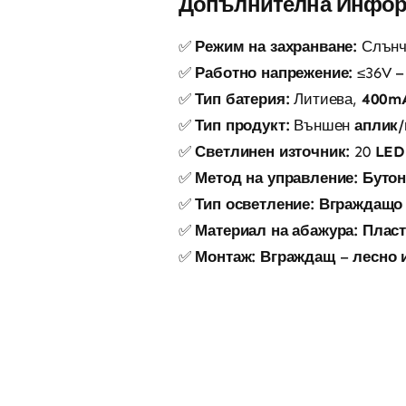
Допълнителна Инфо
✅
Режим на захранване:
Слънч
✅
Работно напрежение:
≤36V 
✅
Тип батерия:
Литиева,
400mA
✅
Тип продукт:
Външен
аплик/
✅
Светлинен източник:
20
LED
✅
Метод на управление:
Буто
✅
Тип осветление:
Вграждащо
✅
Материал на абажура:
Плас
✅
Монтаж:
Вграждащ
–
лесно 