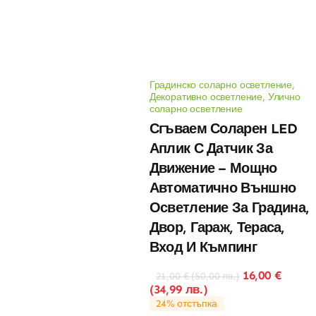
Градинско соларно осветление
,
Декоративно осветление
,
Улично
соларно осветление
Сгъваем Соларен LED
Аплик С Датчик За
Движение – Мощно
Автоматично Външно
Осветление За Градина,
Двор, Гараж, Тераса,
Вход И Къмпинг
16,00
€
21,00
€
(
50,00
лв.
)
(
34,99
лв.
)
24% отстъпка