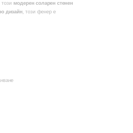
с този
модерен соларен стенен
tity
ро дизайн
, този фенер е
анване