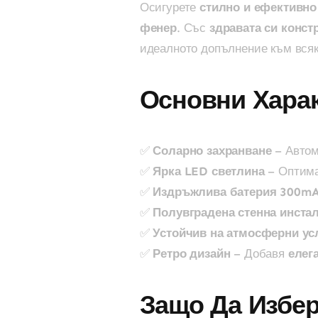
Осигурете
стилно и ефективно
фенер
. Със
здравата си конст
идеалното допълнение към всяк
Основни Харак
✅
Соларно захранване
– Автом
✅
Ярка LED светлина
– Оптима
✅
Издръжлива батерия 300m
✅
Полувградена стенна инста
✅
Устойчив на атмосферни ус
✅
Ретро дизайн
– Добавя
елег
Защо Да Избер