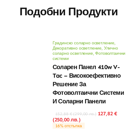
Подобни Продукти
Градинско соларно осветление
,
Декоративно осветление
,
Улично
соларно осветление
,
Фотоволтаични
системи
Соларен Панел 410w V-
Tac – Високоефективно
Решение За
Фотоволтаични Системи
И Соларни Панели
127,82
€
152,88
€
(
299,00
лв.
)
(
250,00
лв.
)
16% отстъпка