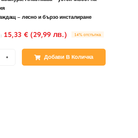
ия
аждащ
–
лесно и бързо инсталиране
15,33
€
(
29,99
лв.
)
14% отстъпка
.
)
Добави В Количка
арен
ен
ер
о
йн
на
ина