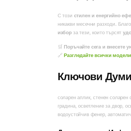
С този
стилен и енергийно еф
никакви месечни разходи. Благ
избор
за тези, които търсят
удо
🛒
Поръчайте сега и внесете у
🔗
Разгледайте всички модели
Ключови Думи
соларен аплик, стенен соларен 
градина, осветление за двор, о
водоустойчив фенер, автоматич