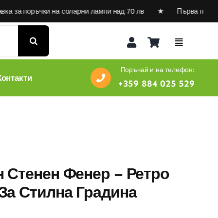
 поръчки на соларни лампи над 70 лв ★ Първа поръчка на с
Поръчай и на телефон:
Контакти
+359 884 025 529
 Стенен Фенер – Ретро
За Стилна Градина