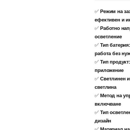
✅
Режим на за
ефективен и 
✅
Работно нап
осветление
✅
Тип батерия
работа без ну
✅
Тип продукт
приложение
✅
Светлинен и
светлина
✅
Метод на уп
включване
✅
Тип осветле
дизайн
✅
Материал на