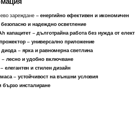
рмация
ево зареждане –
енергийно ефективен и икономичен
–
безопасно и надеждно осветление
h капацитет
–
дълготрайна работа без нужда от елек
прожектор
–
универсално приложение
 диода
–
ярка и равномерна светлина
н
–
лесно и удобно включване
–
елегантен и стилен дизайн
тмаса
–
устойчивост на външни условия
и бързо инсталиране