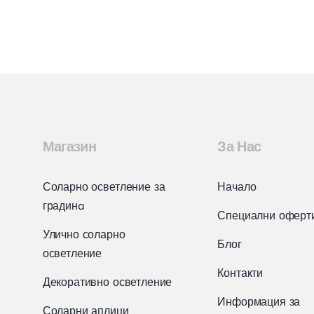
Магазин
За Нас
Соларно осветление за
Начало
градинa
Специални оферт
Улично соларно
Блог
осветление
Контакти
Декоративно осветление
Информация за
Соларни аплици