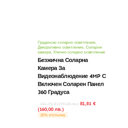
Градинско соларно осветление
,
Декоративно осветление
,
Соларни
камери
,
Улично соларно осветление
Безжична Соларна
Камера За
Видеонаблюдение 4MP С
Включен Соларен Панел
360 Градуса
81,81
€
101,75
€
(
199,00
лв.
)
(
160,00
лв.
)
20% отстъпка