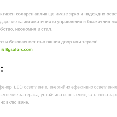
ективен соларен аплик
ще имате
ярко и надеждно осве
одарение на
автоматичното управление
и
безжичния м
бство, икономия и стил
.
ют и безопасност във вашия двор или тераса!
 в Bgsolars.com
:
фенер, LED осветление, енергийно ефективно осветление
светление за тераса, устойчиво осветление, слънчево за
но включване.