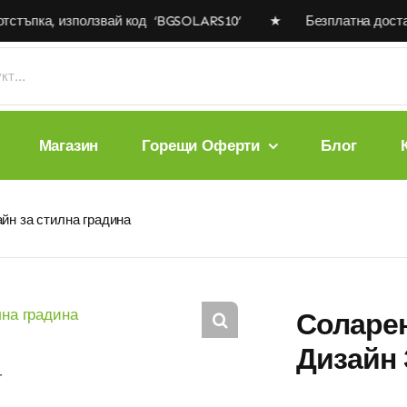
ъпка, използвай код ‘BGSOLARS10’ ★ Безплатна доставка за
Магазин
Горещи Оферти
Блог
йн за стилна градина
Соларен
Дизайн 