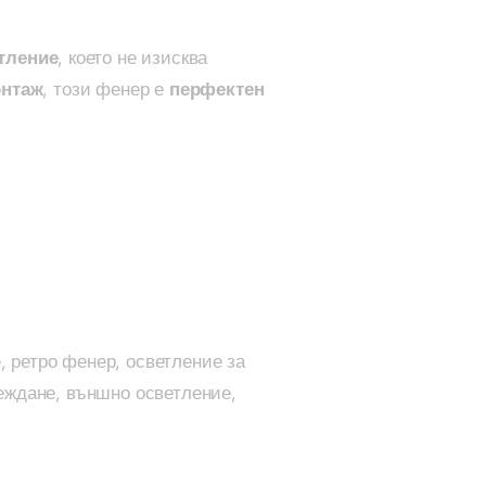
тление
, което не изисква
онтаж
, този фенер е
перфектен
, ретро фенер, осветление за
реждане, външно осветление,