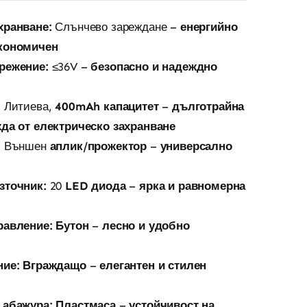
хранване:
Слънчево зареждане –
енергийно
икономичен
режение:
≤36V –
безопасно и надеждно
:
Литиева,
400mAh капацитет
–
дълготрайна
жда от електрическо захранване
:
Външен
аплик/прожектор
–
универсално
зточник:
20
LED диода
–
ярка и равномерна
равление:
Бутон
–
лесно и удобно
ние:
Вграждащо
–
елегантен и стилен
 абажура:
Пластмаса
–
устойчивост на