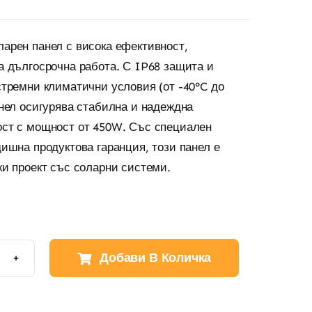
арен панел с висока ефективност,
а дългосрочна работа. С IP68 защита и
стремни климатични условия (от -40°C до
анел осигурява стабилна и надеждна
ст с мощност от 450W. Със специален
дишна продуктова гаранция, този панел е
ки проект със соларни системи.
Добави В Количка
чество
W