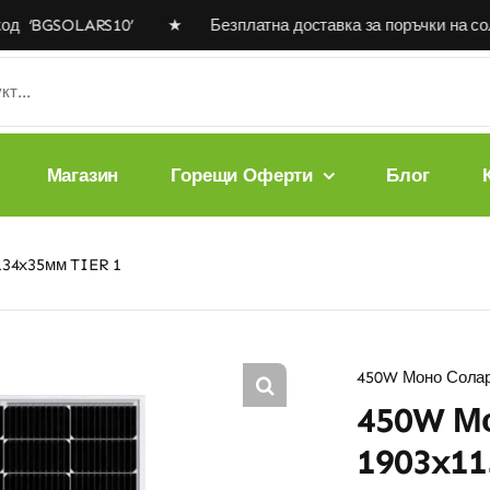
 ‘BGSOLARS10’ ★ Безплатна доставка за поръчки на соларни
Магазин
Горещи Оферти
Блог
134x35мм TIER 1
450W Моно Солар
450W М
1903x11