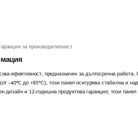
а гаранция за производителност
рмация
сока ефективност, предназначен за дългосрочна работа. 
от -40°C до +85°C), този панел осигурява стабилна и н
 дизайн и 12-годишна продуктова гаранция, този панел 