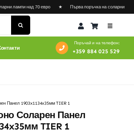
 лампи над 70 евро ★ Първа поръчка на соларни лампи с 10
Поръчай и на телефон:
Контакти
+359 884 025 529
ен Панел 1903x1134x35мм TIER 1
оно Соларен Панел
34x35мм TIER 1