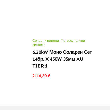
Соларни панели
,
Фотоволтаични
системи
6.30kW Моно Соларен Сет
14бр. X 450W 35мм AU
TIER 1
2116,80
€