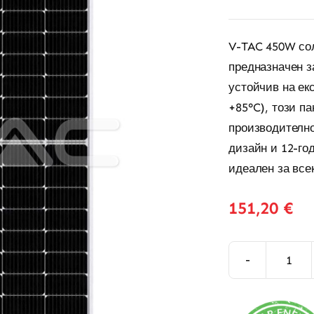
V-TAC 450W сол
предназначен з
устойчив на ек
+85°C), този п
производително
дизайн и 12-го
идеален за все
151,20
€
коли
за
450