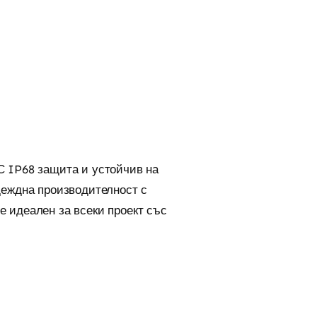
С IP68 защита и устойчив на
адеждна производителност с
е идеален за всеки проект със