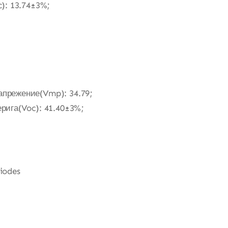
c): 13.74±3%;
прежение(Vmp): 34.79;
рига(Voc): 41.40±3%;
iodes