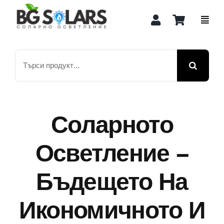
Skip
to
content
Search
for:
Соларното
Осветление –
Бъдещето На
Икономичното И