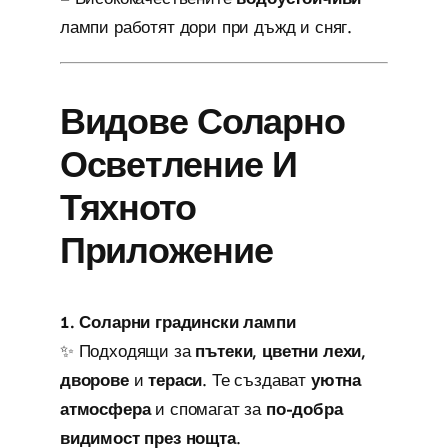
лампи работят дори при дъжд и сняг.
Видове Соларно
Осветление И
Тяхното
Приложение
1. Соларни градински лампи
✨ Подходящи за
пътеки, цветни лехи,
дворове
и
тераси
. Те създават
уютна
атмосфера
и спомагат за
по-добра
видимост през нощта
.