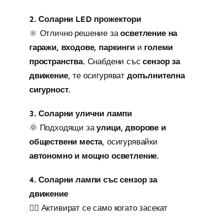
2. Соларни LED прожектори
🔆 Отлично решение за
осветление на
гаражи, входове, паркинги
и
големи
пространства
. Снабдени със
сензор за
движение
, те осигуряват
допълнителна
сигурност
.
3. Соларни улични лампи
🌞 Подходящи за
улици, дворове и
обществени места
, осигурявайки
автономно и мощно осветление
.
4. Соларни лампи със сензор за
движение
🚶‍♂️ Активират се само когато засекат