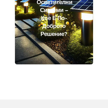
Осветителни
Системи –
Кое Е По-
Доброто
Решение?