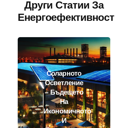
Други Статии За
Енергоефективност
Соларното
Осветление
– Бъдещето
На
Икономичното
И