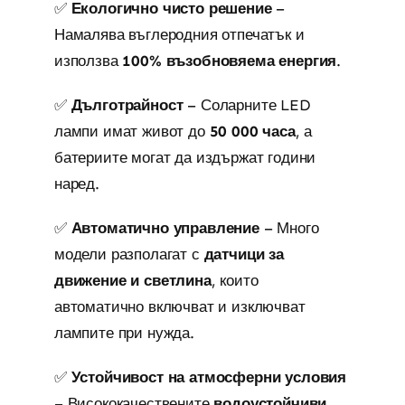
✅
Екологично чисто решение
–
Намалява въглеродния отпечатък и
използва
100% възобновяема енергия
.
✅
Дълготрайност
– Соларните LED
лампи имат живот до
50 000 часа
, а
батериите могат да издържат години
наред.
✅
Автоматично управление
– Много
модели разполагат с
датчици за
движение и светлина
, които
автоматично включват и изключват
лампите при нужда.
✅
Устойчивост на атмосферни условия
– Висококачествените
водоустойчиви